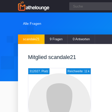
Alle Fragen
scandale21
9 Fragen
0 Antworten
Mitglied scandale21
312027. Platz
Reichweite: 11 k