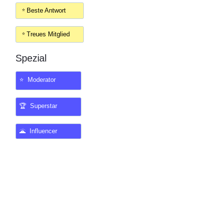
Beste Antwort
Treues Mitglied
Spezial
⭐ Moderator
🏆 Superstar
🌋 Influencer