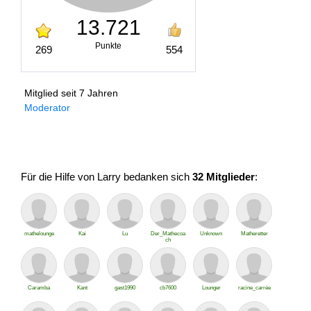
13.721
Punkte
269
554
Mitglied seit 7 Jahren
Moderator
Für die Hilfe von Larry bedanken sich
32 Mitglieder
:
mathelounge
Kai
Lu
Der_Mathecoa
Unknown
Matheretter
ch
Caramba
Kant
gast1990
cb7600
Lounger
racine_carrée