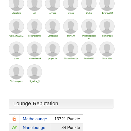
Claralara
Loli
Σlyesa
Dinoo
Dullis
Timm2002
User19981011
FreundRonni
Leragamp
eninx10
Melaniedietoll
elemenope
e
guest
maxschneid
piapaulo
NeverGiveUp
Franky687
Onur_Gkc
Einhornqueen
3_index_3
Lounge-Reputation
Mathelounge
13721 Punkte
Nanolounge
34 Punkte