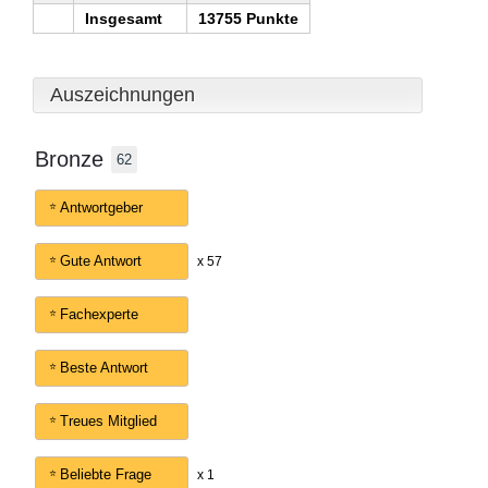
Insgesamt
13755 Punkte
Auszeichnungen
Bronze
62
Antwortgeber
Gute Antwort
x 57
Fachexperte
Beste Antwort
Treues Mitglied
Beliebte Frage
x 1