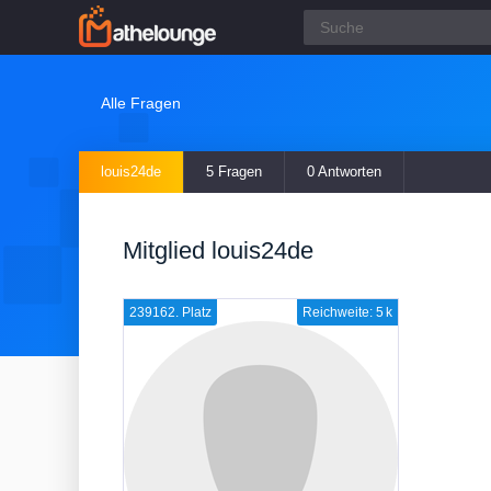
Alle Fragen
louis24de
5 Fragen
0 Antworten
Mitglied louis24de
239162. Platz
Reichweite: 5 k