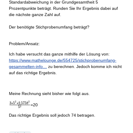
Standardabweichung in der Grundgesamtheit 5
Prozentpunkte beträgt. Runden Sie Ihr Ergebnis dabei auf
die nächste ganze Zahl auf.
Der benötigte Stichprobenumfang beträgt?
Problem/Ansatz:
Ich habe versucht das ganze mithilfe der Lösung von:
https://www.mathelounge.de/554725/stichprobenumfang-
gesammelten-info…
zu berechnen. Jedoch komme ich nicht
auf das richtige Ergebnis.
Meine Rechnung sieht bisher wie folgt aus.
2
2
3
∗
5
∗
2
,
5
7
5
8
\frac{3*5^2*2,5758^2}
=20
2
5
{5^2}
Das richtige Ergebnis soll jedoch 74 betragen.