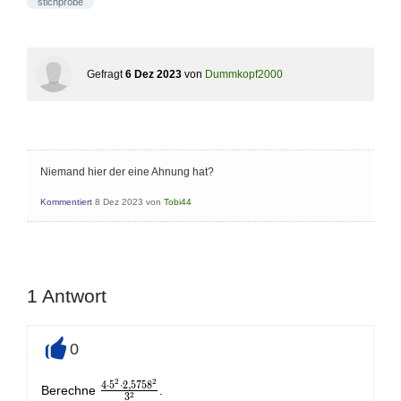
stichprobe
Gefragt
6 Dez 2023
von
Dummkopf2000
Niemand hier der eine Ahnung hat?
Kommentiert
8 Dez 2023
von
Tobi44
1
Antwort
0
+
2
2
4
⋅
5
⋅
2
,
5
7
5
8
\frac{4\cdot
Berechne
.
2
3