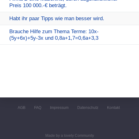
Preis 100 000.-€ beträgt.
Habt ihr paar Tipps wie man besser wird.
Brauche Hilfe zum Thema Terme: 10x-
(5y+6x)+5y-3x und 0,8a+1,7=0,6a+3,3
AGB
FAQ
Impressum
Datenschutz
Kontakt
Made by a lovely Community