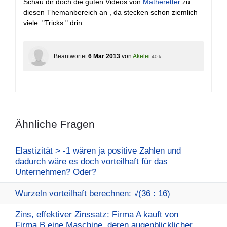
Schau dir doch die guten Videos von
Matheretter
zu
diesen Themanbereich an , da stecken schon ziemlich
viele "Tricks " drin.
Beantwortet
6 Mär 2013
von
Akelei
40 k
Ähnliche Fragen
Elastizität > -1 wären ja positive Zahlen und
dadurch wäre es doch vorteilhaft für das
Unternehmen? Oder?
Wurzeln vorteilhaft berechnen: √(36 : 16)
Zins, effektiver Zinssatz: Firma A kauft von
Firma B eine Maschine, deren augenblicklicher