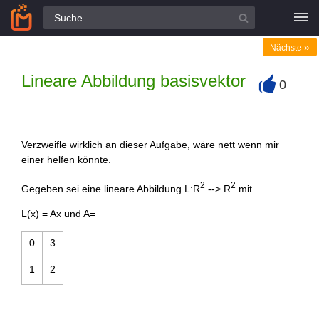
Alle Fragen
»
Nächste
Lineare Abbildung basisvektor
0
+
Verzweifle wirklich an dieser Aufgabe, wäre nett wenn mir
einer helfen könnte.
2
2
Gegeben sei eine lineare Abbildung L:R
--> R
mit
L(x) = Ax und A=
0
3
1
2