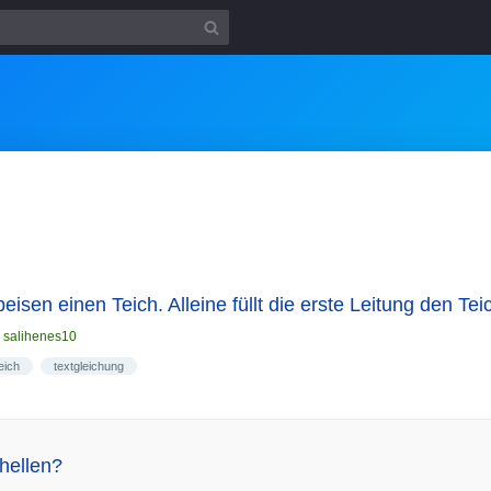
eisen einen Teich. Alleine füllt die erste Leitung den Tei
n
salihenes10
eich
textgleichung
hellen?