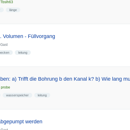
n
Tbslh63
r
länge
Volumen - Füllvorgang
n
Gast
becken
leitung
ben: a) Trifft die Bohrung b den Kanal k? b) Wie lang mu
n
probe
wasserspeicher
leitung
 abgepumpt werden