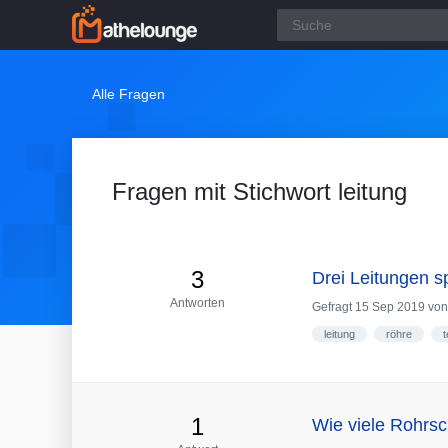
Alle Fragen
Fragen mit Stichwort leitung
3
Drei Leitungen sp
Antworten
Gefragt
15 Sep 2019
vo
leitung
röhre
t
1
Wie viele Rohrsc