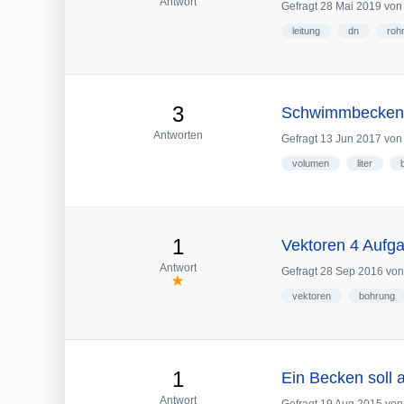
Antwort
Gefragt
28 Mai 2019
vo
leitung
dn
roh
3
Schwimmbecken. 
Antworten
Gefragt
13 Jun 2017
vo
volumen
liter
1
Vektoren 4 Aufga
Antwort
Gefragt
28 Sep 2016
vo
vektoren
bohrung
1
Ein Becken soll
Antwort