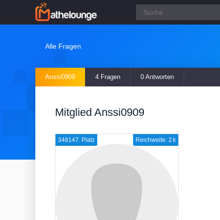
Alle Fragen
Anssi0909
4 Fragen
0 Antworten
Mitglied Anssi0909
348147. Platz
Reichweite: 2 k