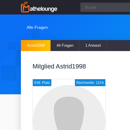
Alle Fragen
Astrid1998
44 Fragen
1 Antwort
Mitglied Astrid1998
638. Platz
Reichweite: 110 k