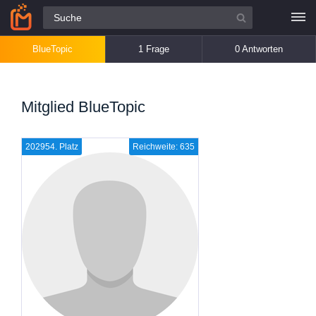
Alle Fragen
BlueTopic
1 Frage
0 Antworten
Mitglied BlueTopic
202954. Platz
Reichweite: 635