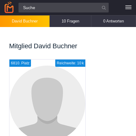
Alle Fragen
David Buchner
10 Fragen
0 Antworten
Mitglied David Buchner
6810. Platz
Reichweite: 10 k