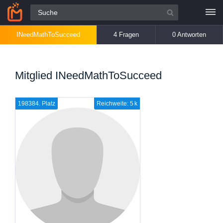
Alle Fragen
INeedMathToSucceed
4 Fragen
0 Antworten
Mitglied INeedMathToSucceed
198384. Platz
Reichweite: 5 k