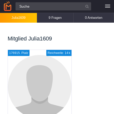
Alle Fragen
Julia1609
9 Fragen
0 Antworten
Mitglied Julia1609
176915. Platz
Reichweite: 14 k