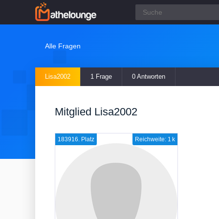
Alle Fragen
Lisa2002
1 Frage
0 Antworten
Mitglied Lisa2002
183916. Platz
Reichweite: 1 k