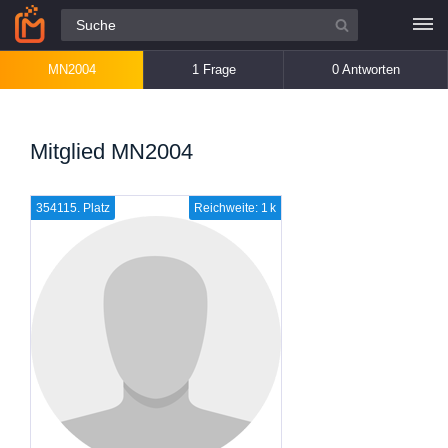
Alle Fragen
MN2004
1 Frage
0 Antworten
Mitglied MN2004
354115. Platz
Reichweite: 1 k