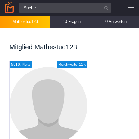
Alle Fragen
Mathestud123
10 Fragen
0 Antworten
Mitglied Mathestud123
5516. Platz
Reichweite: 11 k