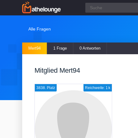
Alle Fragen
Mert94
1 Frage
0 Antworten
Mitglied Mert94
3838. Platz
Reichweite: 1 k