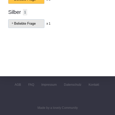
Silber
1
Beliebte Frage
x 1
AGB
FAQ
Impressum
Datenschutz
Kontakt
Made by a lovely Community