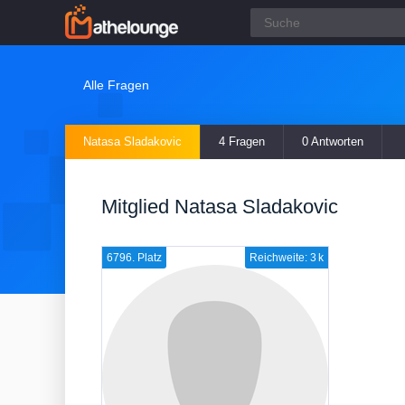
Alle Fragen
Natasa Sladakovic
4 Fragen
0 Antworten
Mitglied Natasa Sladakovic
6796. Platz
Reichweite: 3 k