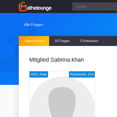
Alle Fragen
Sabrina.khan
19 Fragen
0 Antworten
Mitglied Sabrina.khan
4552. Platz
Reichweite: 22 k