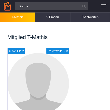
Alle Fragen
T-Mathis
9 Fragen
0 Antworten
Mitglied T-Mathis
4952. Platz
Reichweite: 7 k