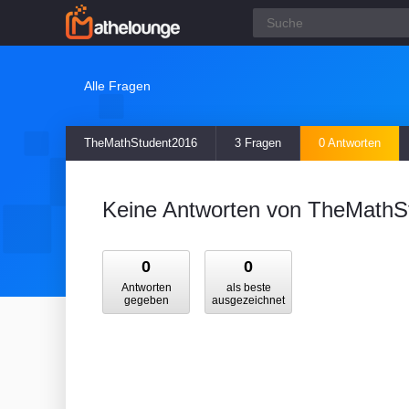
Alle Fragen
TheMathStudent2016
3 Fragen
0 Antworten
Keine Antworten von TheMathS
0
0
Antworten
als beste
gegeben
ausgezeichnet