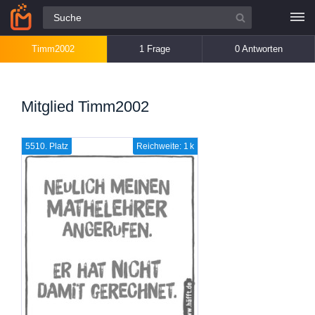
Alle Fragen
Timm2002
1 Frage
0 Antworten
Mitglied Timm2002
5510. Platz
Reichweite: 1 k