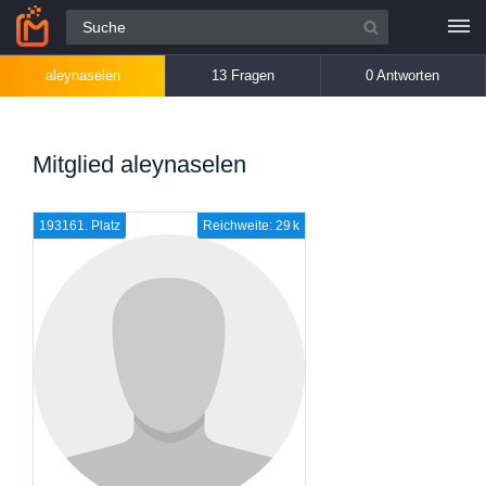
Alle Fragen
aleynaselen
13 Fragen
0 Antworten
Mitglied aleynaselen
193161. Platz
Reichweite: 29 k