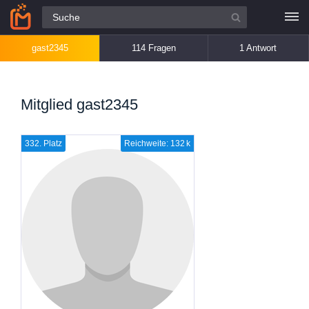
Alle Fragen
gast2345
114 Fragen
1 Antwort
Mitglied gast2345
332. Platz
Reichweite: 132 k