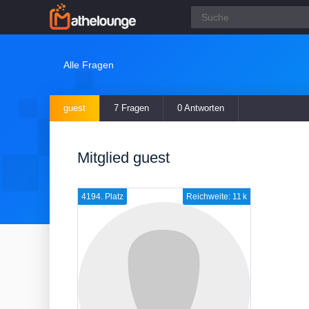
Alle Fragen
guest
7 Fragen
0 Antworten
Mitglied guest
4194. Platz
Reichweite: 11 k