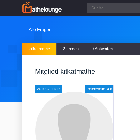
Alle Fragen
kitkatmathe
2 Fragen
0 Antworten
Mitglied kitkatmathe
201037. Platz
Reichweite: 4 k