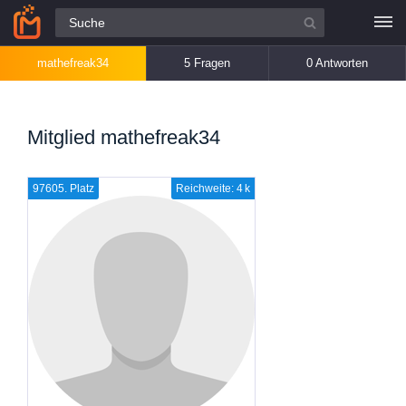
Alle Fragen
mathefreak34
5 Fragen
0 Antworten
Mitglied mathefreak34
97605. Platz
Reichweite: 4 k