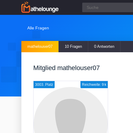
Alle Fragen
mathelouser07
10 Fragen
0 Antworten
Mitglied mathelouser07
3003. Platz
Reichweite: 9 k