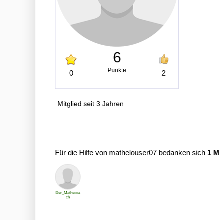
6
Punkte
0
2
Mitglied seit 3 Jahren
Für die Hilfe von mathelouser07 bedanken sich
1 M
Der_Mathecoa
ch