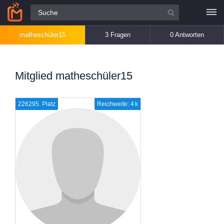
Alle Fragen
matheschüler15
3 Fragen
0 Antworten
Mitglied matheschüler15
226295. Platz
Reichweite: 4 k