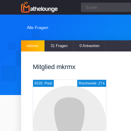
Alle Fragen
mkrmx
31 Fragen
0 Antworten
Mitglied mkrmx
6535. Platz
Reichweite: 27 k