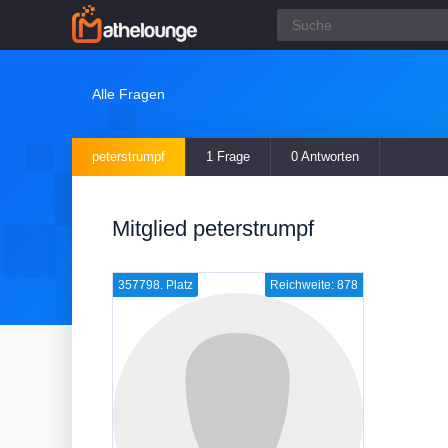
Alle Fragen
peterstrumpf
1 Frage
0 Antworten
Mitglied peterstrumpf
357798. Platz
Reichweite: 878