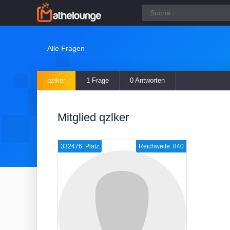
Alle Fragen
qzlker
1 Frage
0 Antworten
Mitglied qzlker
332476. Platz
Reichweite: 840