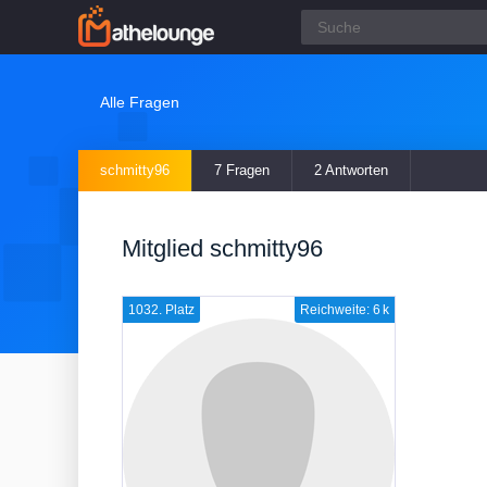
Alle Fragen
schmitty96
7 Fragen
2 Antworten
Mitglied schmitty96
1032. Platz
Reichweite: 6 k