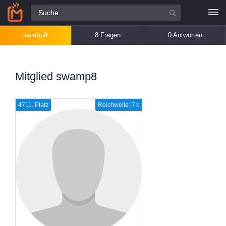
Alle Fragen
swamp8
8 Fragen
0 Antworten
Mitglied swamp8
4711. Platz
Reichweite: 7 k