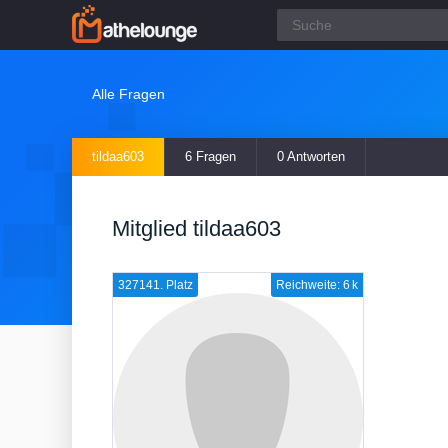
Alle Fragen
tildaa603
6 Fragen
0 Antworten
Mitglied tildaa603
327141. Platz
Reichweite: 6 k