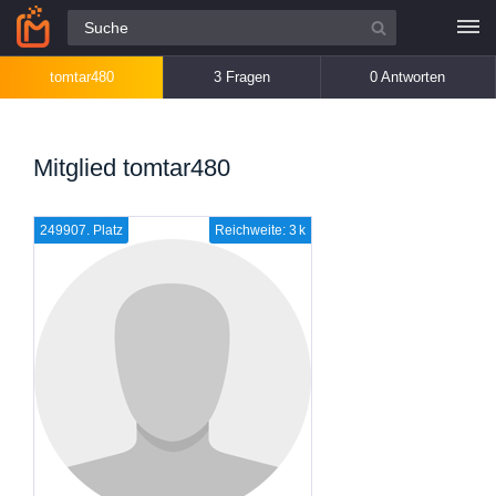
Alle Fragen
tomtar480
3 Fragen
0 Antworten
Mitglied tomtar480
249907. Platz
Reichweite: 3 k