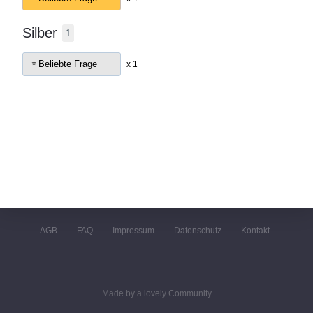
Silber
1
Beliebte Frage
x 1
AGB
FAQ
Impressum
Datenschutz
Kontakt
Made by a lovely Community