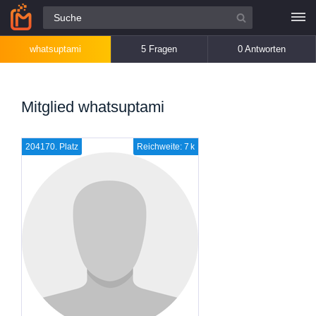
Alle Fragen
whatsuptami
5 Fragen
0 Antworten
Mitglied whatsuptami
204170. Platz
Reichweite: 7 k