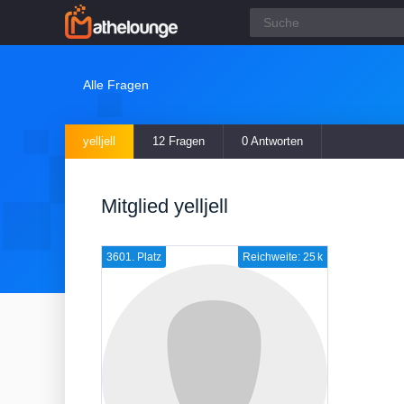
Alle Fragen
yelljell
12 Fragen
0 Antworten
Mitglied yelljell
3601. Platz
Reichweite: 25 k