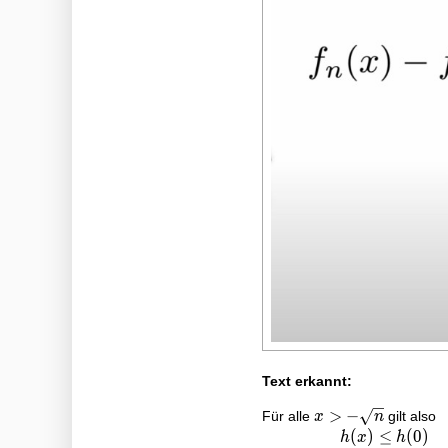
Text erkannt:
x>-
>
−
Für alle
gilt also
x
n
\sqrt{n}
(
)
≤
(
0
)
\begin{aligned}
h
x
h