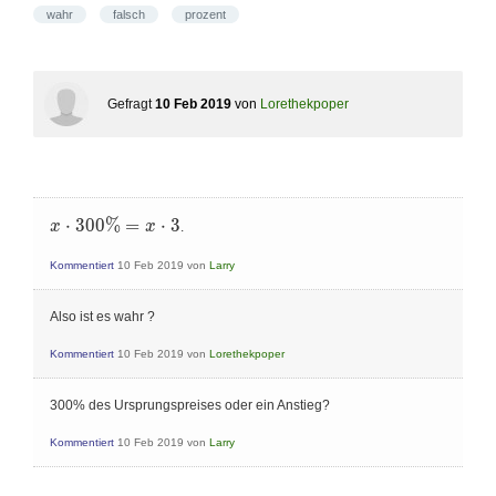
wahr
falsch
prozent
Gefragt
10 Feb 2019
von
Lorethekpoper
x\cdot
⋅
3
0
0
%
=
⋅
3
x
x
.
300\%
= x
Kommentiert
10 Feb 2019
von
Larry
\cdot
3
Also ist es wahr ?
Kommentiert
10 Feb 2019
von
Lorethekpoper
300% des Ursprungspreises oder ein Anstieg?
Kommentiert
10 Feb 2019
von
Larry