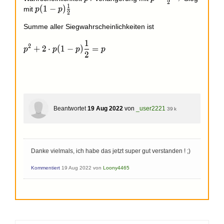
2
1
\frac{1}
p(1-
(
1
−
)
mit
p
p
2
{2}
p)\frac{1}
Summe aller Siegwahrscheinlichkeiten ist
{2}
1
p^2 + 2 \cdot p(1-p)\frac{1}{2} = p
2
+
2
⋅
(
1
−
)
=
p
p
p
p
2
Beantwortet
19 Aug 2022
von
_user2221
39 k
Danke vielmals, ich habe das jetzt super gut verstanden ! ;)
Kommentiert
19 Aug 2022
von
Loony4465