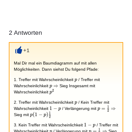
2
Antworten
+1
+
Mal Dir mal ein Baumdiagramm auf mit allen
Möglichkeiten. Dann siehst Du folgend Pfade:
p
1. Treffer mit Wahrscheinlichkeit
/ Treffer mit
p
p
\Rightarrow
⇒
Wahrscheinlichkeit
Sieg Insgesamt mit
p
2
p^2
Wahrscheinlichkeit
p
p
2. Treffer mit Wahrscheinlichkeit
/ Kein Treffer mit
p
1
1
1
−
p =
=
\Rightar
⇒
Wahrscheinlichkeit
/ Verlängerung mit
p
p
2
1
-
\frac{1}
p(1-
(
1
−
)
Sieg mit
p
p
2
p
{2}
p)\frac{1}
1-
1
−
3. Kein Treffer mit Wahrscheinlichkeit
/ Treffer mit
p
{2}
1
p
p
p =
=
\Rightarrow
⇒
Wahrscheinlichkeit
/ Verlängerung mit
Sieg
p
p