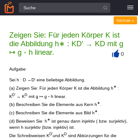
Alle Fragen
»
Nächste
Zeigen Sie: Für jeden Körper K ist
die Abbildung h∗ : KD′ → KD mit g
↦ g ◦ h linear.
0
+
Aufgabe:
Sei h : D →D′ eine beliebige Abbildung.
∗
(a) Zeigen Sie: Für jeden Körper K ist die Abbildung h
:
D′
D
K
→ K
mit g ↦ g ◦ h linear.
∗
(b) Beschreiben Sie die Elemente aus Kern h
.
∗
(c) Beschreiben Sie die Elemente aus Bild h
.
∗
(d) Beweisen Sie: h
ist genau dann injektiv ( bzw. surjektiv),
wenn h surjektiv (bzw. injektiv) ist.
D′
D
Die Schreibweisen K
und K
sind Abkürzungen für die