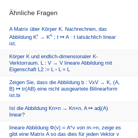
Ähnliche Fragen
A Matrix über Körper K. Nachrechnen, das
r
n
Abbildung K
→ K
; t ↦ A · t tatsächlich linear
ist.
Körper K und endlich-dimensionaler K-
Verktorraum. L : V → V lineare Abbildung mit
Eigenschaft L2 := L ◦ L = L
Zeigen Sie, dass die Abbildung b : VxV → K, (A,
B) ↦ tr(AB) eine nicht ausgeartete Bilinearform
ist.bi
Ist die Abbildung Kn×n → Kn×n, A ↦ adj(A)
linear?
lineare Abbildung Φ(v) = A*v von m->n, zeige es
gibt eine Matrix A so das dies für jeden Vektor v