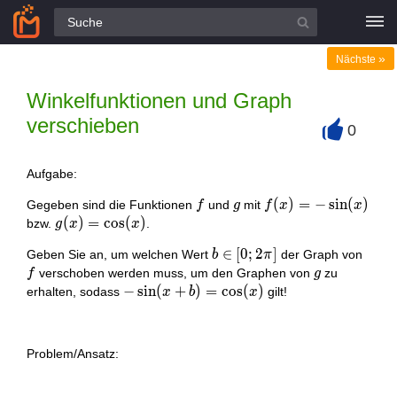
Alle Fragen
»
Nächste
Winkelfunktionen und Graph
verschieben
0
+
Aufgabe:
f
g
f(x)=-
(
)
=
−
s
i
n
(
)
Gegeben sind die Funktionen
und
mit
f
g
f
x
x
\sin
g(x)=\cos
(
)
=
c
o
s
(
)
bzw.
.
g
x
x
(x)
(x)
b
∈
[
0
;
2
]
f
Geben Sie an, um welchen Wert
der Graph von
b
π
\in[0
g
verschoben werden muss, um den Graphen von
zu
f
g
; 2
-\sin
−
s
i
n
(
+
)
=
c
o
s
(
)
erhalten, sodass
gilt!
x
b
x
\pi]
(x+b)=\cos
(x)
Problem/Ansatz: