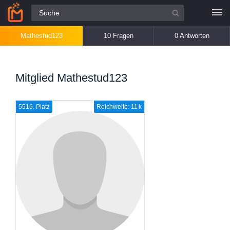
Alle Fragen
Mathestud123
10 Fragen
0 Antworten
Mitglied Mathestud123
5516. Platz
Reichweite: 11 k