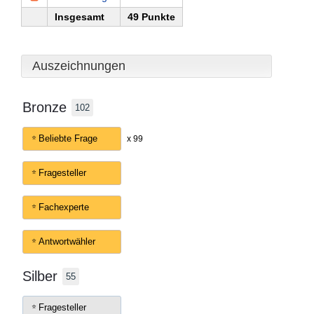
Insgesamt
49 Punkte
Auszeichnungen
Bronze
102
Beliebte Frage
x 99
Fragesteller
Fachexperte
Antwortwähler
Silber
55
Fragesteller