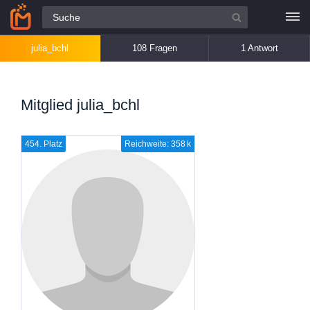
Alle Fragen
julia_bchl
108 Fragen
1 Antwort
Mitglied julia_bchl
454. Platz
Reichweite: 358 k