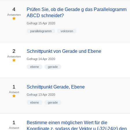
4
Prüfen Sie, ob die Gerade g das Parallelogramm
Antworten
ABCD schneidet?
Gefragt
15 Apr 2020
parallelogramm
vektoren
2
Schnittpunkt von Gerade und Ebene
Antworten
Gefragt
14 Apr 2020
ebene
gerade
1
Schnittpunkt Gerade, Ebene
Antwort
Gefragt
13 Apr 2020
ebene
gerade
1
Bestimme einen möglichen Wert für die
Antwort
Koordinate z, sodass der Vektor u {-32/-24/z} den