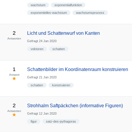
wachstum
exponentialfunktion
exponentielles-wachstum
wachstumsprozess
2
Licht und Schattenwurf von Kanten
Antworten
Gefragt
24 Jan 2020
vektoren
schatten
1
Schattenbilder im Koordinatenraum konstruieren
Antwort
Gefragt
21 Jan 2020
schatten
konstruieren
2
Strohhalm Saftpäckchen (informative Figuren)
Antworten
Gefragt
12 Jan 2020
figur
satz-des-pythagoras