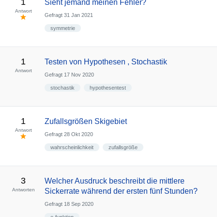
1
Sieht jemand meinen Fehler?
Antwort
Gefragt
31 Jan 2021
symmetrie
1
Testen von Hypothesen , Stochastik
Antwort
Gefragt
17 Nov 2020
stochastik
hypothesentest
1
Zufallsgrößen Skigebiet
Antwort
Gefragt
28 Okt 2020
wahrscheinlichkeit
zufallsgröße
3
Welcher Ausdruck beschreibt die mittlere
Antworten
Sickerrate während der ersten fünf Stunden?
Gefragt
18 Sep 2020