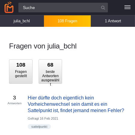
Alle Fragen
julia_bchl
108 Fragen
1 Antwort
Fragen von julia_bchl
108
68
Fragen
beste
gestellt
Antworten
ausgewähl
t
3
Hier dürfte doch eigentlich kein
Antworten
Vorheichenwechsel sein damit es ein
Sattelpunkt ist, findet jemand meinen Fehler?
Gefragt
16 Feb 2021
sattelpunkt