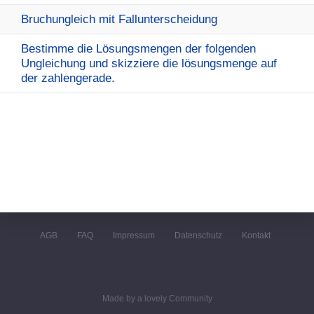
Bruchungleich mit Fallunterscheidung
Bestimme die Lösungsmengen der folgenden
Ungleichung und skizziere die lösungsmenge auf
der zahlengerade.
AGB
FAQ
Impressum
Datenschutz
Kontakt
Made by a lovely Community