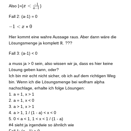
{a-1}<x
(a-
−
1
x <
<
Also ⌊={
}
x
1)
−
1
a
\frac{-1}
Fall 2: (a-1) = 0
{a-1}
-1
−
1
<
∗
0
x
<
Hier kommt eine wahre Aussage raus. Aber dann wäre die
x
Lösungsmenge ja komplett ℝ. ???
*
0
Fall 3: (a-1) < 0
a muss ja > 0 sein, also wissen wir ja, dass es hier keine
Lösung geben kann, oder?
Ich bin mir echt nicht sicher, ob ich auf dem richtigen Weg
bin. Wenn ich die Lösungsmenge bei wolfram alpha
nachschlage, erhalte ich folge Lösungen:
1. a = 1, x > 1
2. a = 1, x < 0
3. a > 1, x > 1
4. a > 1, 1 / (1 - a) < x < 0
5. 0 < a < 1, 1 < x < 1 / (1 - a)
#4 sieht ja irgendwie so ähnlich wie