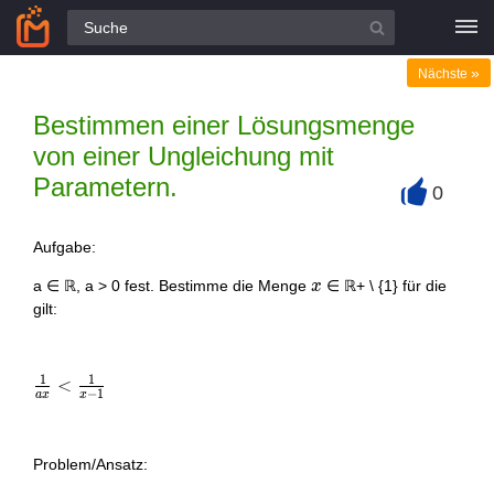
Alle Fragen
»
Nächste
Bestimmen einer Lösungsmenge
von einer Ungleichung mit
Parametern.
0
+
Aufgabe:
x
a ∈ ℝ, a > 0 fest. Bestimme die Menge
∈ ℝ+ \ {1} für die
x
gilt:
1
1
\frac{1}
<
−
1
a
x
x
{ax}
<\frac{1}
{x-1}
Problem/Ansatz: