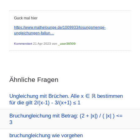
Guck mal hier
https://www.mathelounge.de/1009933/losungsmenge-
ungleichungen-fallun…
Kommentiert
21 Apr 2023
von
_user36509
Ähnliche Fragen
Ungleichung mit Brüchen. Alle x ∈ ℝ bestimmen
für die gilt 2/(x-1) - 3/(x+1) ≤ 1
Bruchungleichung mit Betrag: (2 + |x|) / ( |x| ) <=
3
bruchungleichung wie vorgehen