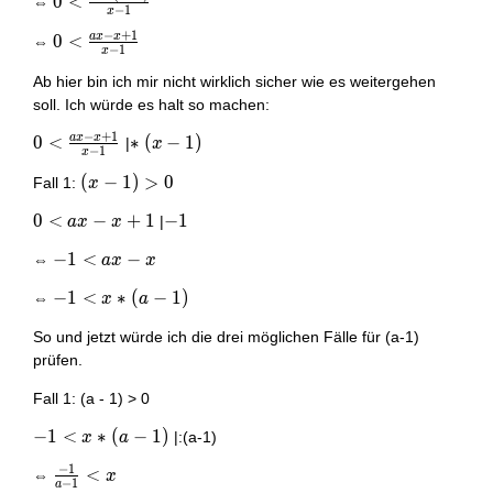
0 <
0
<
{x-1} -
⇔
{1}
−
1
x
\frac{ax
\frac{x-
−
+
1
a
x
x
0 <
0
<
-(x-1)}
⇔
1}{x-1}
−
1
x
\frac{ax
{x-1}
Ab hier bin ich mir nicht wirklich sicher wie es weitergehen
- x+1}
soll. Ich würde es halt so machen:
{x-1}
−
+
1
a
x
x
0 <
0
<
*
∗
(x-
(
−
1
)
|
x
−
1
x
\frac{ax
1)
(x-
(
−
1
)
>
0
Fall 1:
x
- x+1}
1)
{x-1}
0
0
<
−
+
1
-1
−
1
|
a
x
x
>
<
0
-1
−
1
<
−
⇔
a
x
x
ax
<
-
-1
−
1
<
∗
(
−
1
)
⇔
x
a
ax
x
<
-
+
So und jetzt würde ich die drei möglichen Fälle für (a-1)
x*
x
1
prüfen.
(a-
1)
Fall 1: (a - 1) > 0
-1
−
1
<
∗
(
−
1
)
|:(a-1)
x
a
<
−
1
\frac{-1}
<
⇔
x
x*
−
1
a