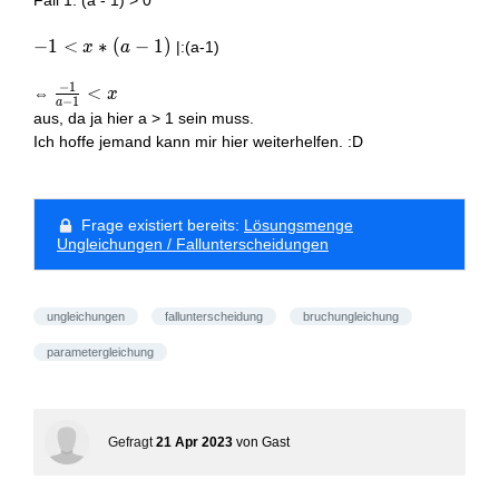
Fall 1: (a - 1) > 0
-1
−
1
<
∗
(
−
1
)
|:(a-1)
x
a
<
−
1
x*
\frac{-1}
<
⇔
x
−
1
a
(a-
{a-1}<x
aus, da ja hier a > 1 sein muss.
1)
Ich hoffe jemand kann mir hier weiterhelfen. :D
Frage existiert bereits:
Lösungsmenge
Ungleichungen / Fallunterscheidungen
ungleichungen
fallunterscheidung
bruchungleichung
parametergleichung
Gefragt
21 Apr 2023
von
Gast