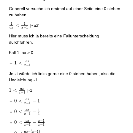
Generell versuche ich erstmal auf einer Seite eine 0 stehen
zu haben.
1
1
\frac{1}
<
*
∗
x
|
a
x
−
1
a
x
x
{ax}
Hier muss ich ja bereits eine Fallunterscheidung
<\frac{1}
durchführen.
{x-1}
Fall 1: ax > 0
a
x
1 <
1
<
⇔
−
1
x
\frac{ax}
Jetzt würde ich links gerne eine 0 stehen haben, also die
{x-1}
Ungleichung -1.
a
x
1 <
1
<
|-1
−
1
x
\frac{ax}
a
x
0 <
0
<
−
1
⇔
{x-1}
−
1
x
\frac{ax}
1
a
x
0 <
0
<
−
⇔
{x-1} - 1
−
1
1
x
\frac{ax}
−
1
a
x
x
0 <
0
<
−
⇔
{x-1} -
−
1
−
1
x
x
\frac{ax}
\frac{1}
−
(
−
1
)
a
x
x