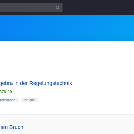
lgebra in der Regelungstechnik
r378119
reinfachen
brüche
inen Bruch