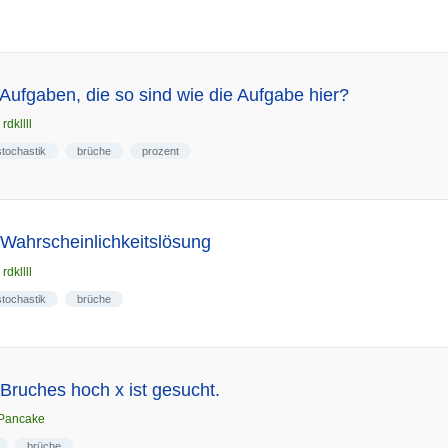
t Aufgaben, die so sind wie die Aufgabe hier?
n
rdkllll
stochastik
brüche
prozent
 Wahrscheinlichkeitslösung
n
rdkllll
stochastik
brüche
Bruches hoch x ist gesucht.
Pancake
brüche