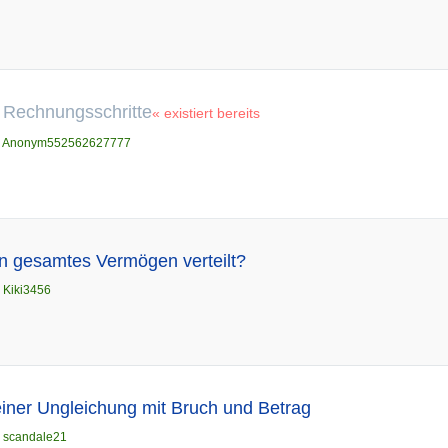
t Rechnungsschritte
« existiert bereits
n
Anonym552562627777
in gesamtes Vermögen verteilt?
n
Kiki3456
ner Ungleichung mit Bruch und Betrag
n
scandale21