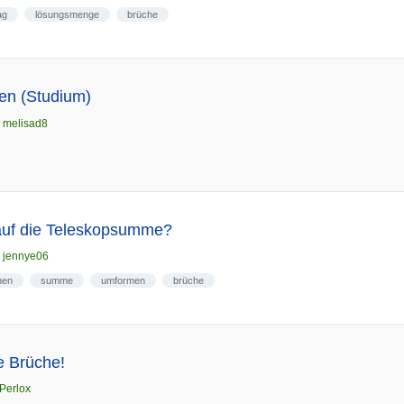
ag
lösungsmenge
brüche
en (Studium)
n
melisad8
auf die Teleskopsumme?
n
jennye06
hen
summe
umformen
brüche
e Brüche!
Perlox