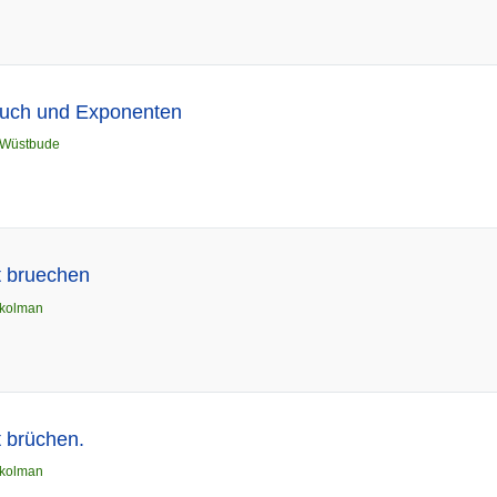
ruch und Exponenten
Wüstbude
t bruechen
kolman
 brüchen.
kolman