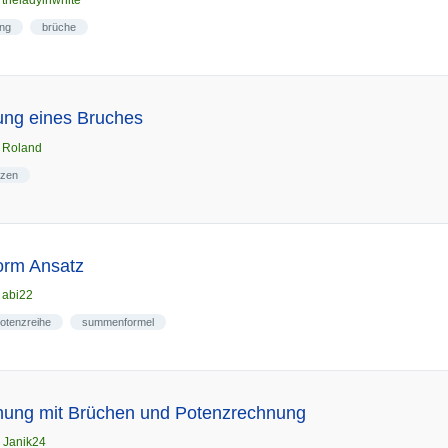
n
theladyinwhite
ng
brüche
ng eines Bruches
n
Roland
nzen
orm Ansatz
n
abi22
otenzreihe
summenformel
hung mit Brüchen und Potenzrechnung
n
Janik24