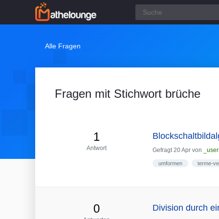
Alle Fragen
Fragen mit Stichwort brüche
1
Blockschaltbilda
Antwort
Gefragt
20 Apr
von
_use
umformen
terme-ve
0
Division durch e