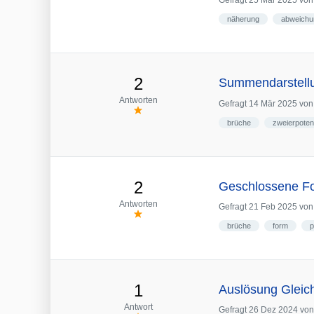
Gefragt
25 Mär 2025
vo
näherung
abweichu
2
Summendarstellu
Antworten
Gefragt
14 Mär 2025
vo
brüche
zweierpote
2
Geschlossene F
Antworten
Gefragt
21 Feb 2025
vo
brüche
form
p
1
Auslösung Gleic
Antwort
Gefragt
26 Dez 2024
vo