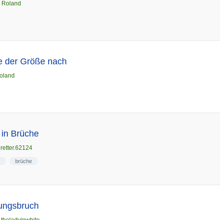
n
Roland
e der Größe nach
oland
 in Brüche
n
retter.62124
brüche
rungsbruch