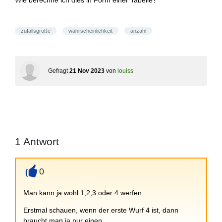
Wie berechne ich dies in Form einer Tabelle?
zufallsgröße
wahrscheinlichkeit
anzahl
Gefragt
21 Nov 2023
von
louiss
1
Antwort
0
+
Man kann ja wohl 1,2,3 oder 4 werfen.
Erstmal schauen, wenn der erste Wurf 4 ist, dann
braucht man ja nur einen